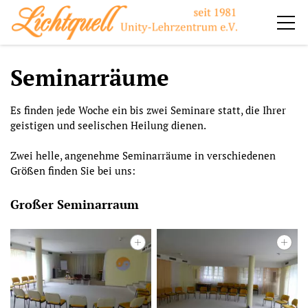
Impuls
Seminarräume
Impressionen
Es finden jede Woche ein bis zwei Seminare statt, die Ihrer
geistigen und seelischen Heilung dienen.
Haus
Zwei helle, angenehme Seminarräume in verschiedenen
Zimmer
Größen finden Sie bei uns:
Seminarräume
Großer Seminarraum
Umgebung
Seminare
Verein