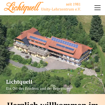
Impuls
Impressionen
Seminare
Verein
Spende
Lichtquell
Preise
Ein Ort des Friedens und der Begegnung
Bajram Leka